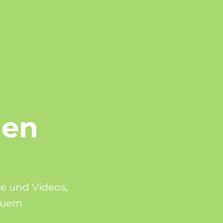
men
e und Videos,
equem